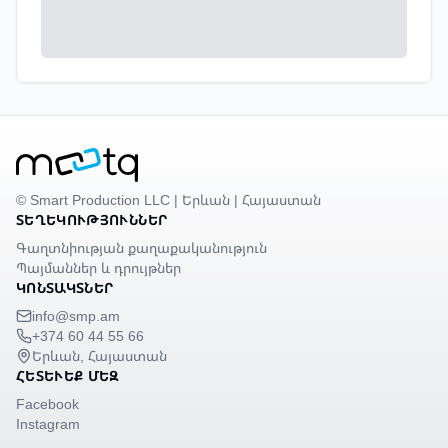
© Smart Production LLC | Երևան | Հայաստան
ՏԵՂԵԿՈՒԹՅՈՒՆՆԵՐ
Գաղտնիության քաղաքականություն
Պայմաններ և դրույթներ
ԿՈՆՏԱԿՏՆԵՐ
info@smp.am
+374 60 44 55 66
Երևան, Հայաստան
ՀԵՏԵՒԵՔ ՄԵԶ
Facebook
Instagram